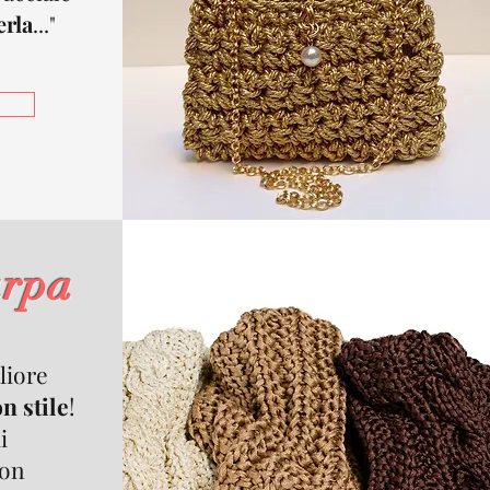
erla
..."
arpa
liore
n stile
!
i
con