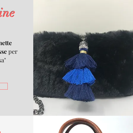
ine
hette
sse
per
sa
"