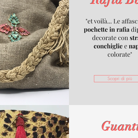
Rafia B
"et voilà... Le affas
pochette in rafia
di
decorate con
str
conchiglie
e
na
colorate"
Scopri di più
Guant