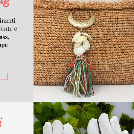
ag
cinanti
pinte e
ass
,
ppe
i