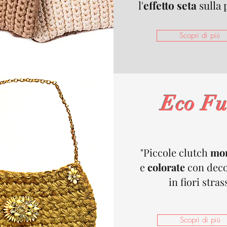
l'
effetto seta
sulla 
Scopri di più
Eco Fu
"Piccole clutch
mor
e
colorate
con deco
in fiori stras
Scopri di più