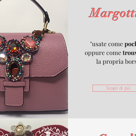
Margott
"usate come
poc
oppure come
trou
la propria bor
Scopri di più