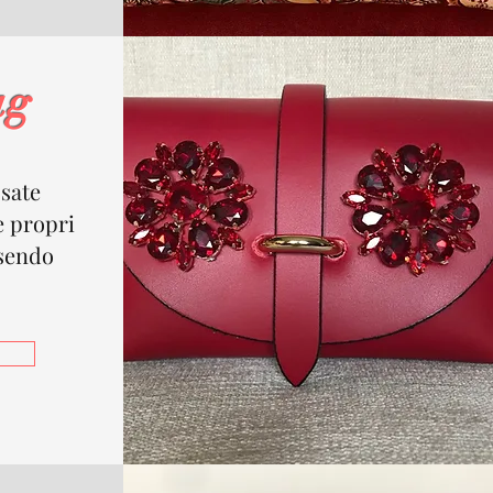
ag
ssate
e propri
sendo