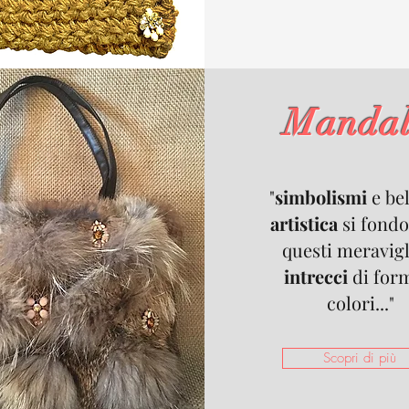
Manda
"
simbolismi
e bel
artistica
si fondo
questi meravigl
intrecci
di for
colori..."
Scopri di più