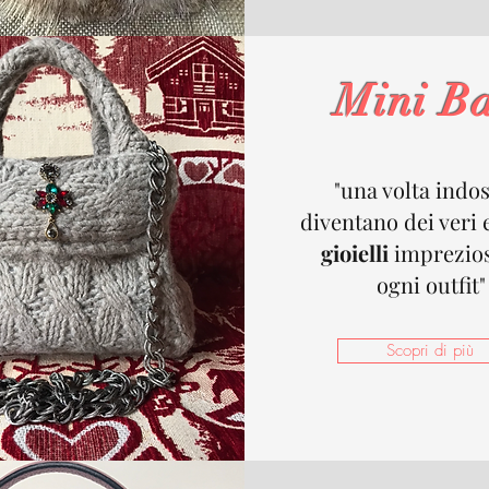
Mini B
"una volta indo
diventano dei veri 
gioielli
imprezio
ogni outfit"
Scopri di più