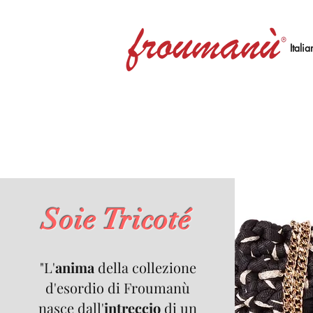
Itali
Soie Tricoté
"L'
anima
della collezione
d'esordio di Froumanù
nasce dall'
intreccio
di un