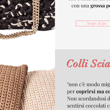
con una
grossa p
Scopri di più
Colli Sci
"non c'è modo mig
per
coprirsi ma co
Non scordandosi d
sentirsi coccolati 