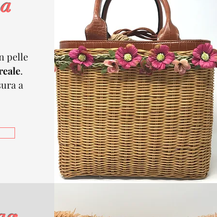
ia
in pelle
reale
.
sura a