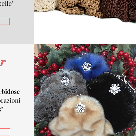
pelle"
r
bidose
razioni
s"