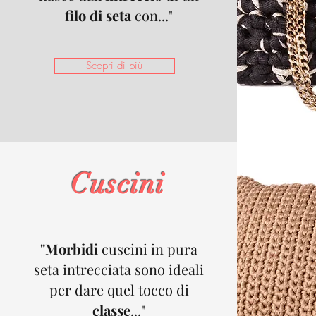
filo di seta
con..."
Scopri di più
Cuscini
"Morbidi
cuscini in pura
seta intrecciata sono ideali
per dare quel tocco di
classe
..."