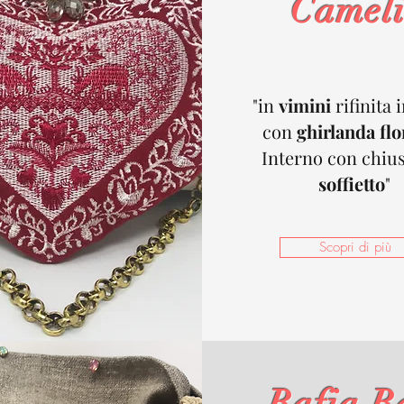
Camel
"in
vimini
rifinita 
con
ghirlanda flo
Interno con chiu
soffietto
"
Scopri di più