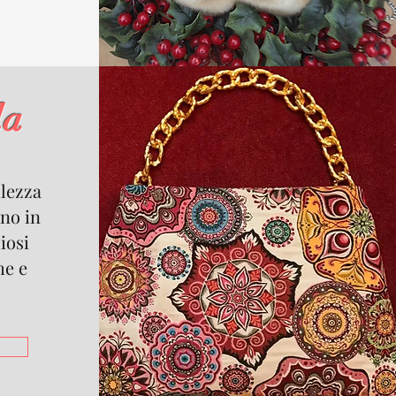
la
lezza
no in
iosi
me e